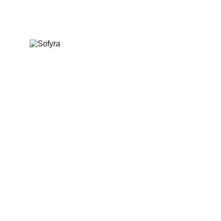
Piensa. Decide. Adáptate
Puedes encontrarnos en: 
¿Qué es Sofyra?
Biblioteca
Nuestros servicios